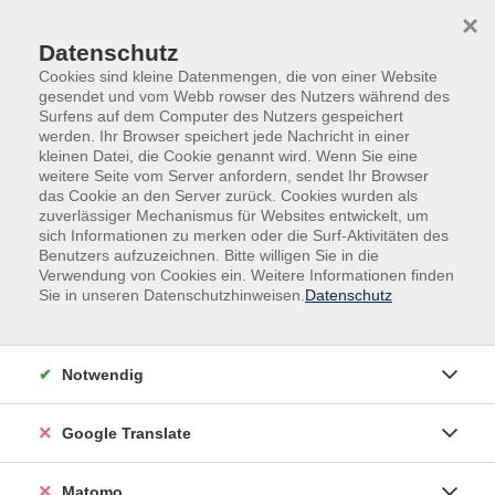
Skip to main content
Skip to page footer
×
Datenschutz
Cookies sind kleine Datenmengen, die von einer Website
gesendet und vom Webb rowser des Nutzers während des
Surfens auf dem Computer des Nutzers gespeichert
werden. Ihr Browser speichert jede Nachricht in einer
kleinen Datei, die Cookie genannt wird. Wenn Sie eine
weitere Seite vom Server anfordern, sendet Ihr Browser
das Cookie an den Server zurück. Cookies wurden als
Übersicht unserer Dozent:innen
zuverlässiger Mechanismus für Websites entwickelt, um
sich Informationen zu merken oder die Surf-Aktivitäten des
Benutzers aufzuzeichnen. Bitte willigen Sie in die
Verwendung von Cookies ein. Weitere Informationen finden
Sie in unseren Datenschutzhinweisen.
Datenschutz
Dozent:innen A-Z
Notwendig
Google Translate
Matomo