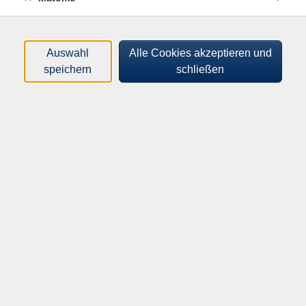
Programm
Auswahl
Alle Cookies akzeptieren und
Sprachen
speichern
schließen
Gesellschaft
Kultur
Gesundheit
Beruf & EDV
Junge VHS
Volkshochschule Weil am Rhein
Humboldtstraße 5
79576 Weil am Rhein
vhs@weil-am-rhein.de
Telefon: 07621-704-413