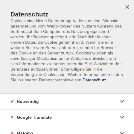
Skip to main content
Skip to page footer
×
Datenschutz
Cookies sind kleine Datenmengen, die von einer Website
gesendet und vom Webb rowser des Nutzers während des
Surfens auf dem Computer des Nutzers gespeichert
werden. Ihr Browser speichert jede Nachricht in einer
kleinen Datei, die Cookie genannt wird. Wenn Sie eine
weitere Seite vom Server anfordern, sendet Ihr Browser
das Cookie an den Server zurück. Cookies wurden als
zuverlässiger Mechanismus für Websites entwickelt, um
sich Informationen zu merken oder die Surf-Aktivitäten des
Loading...
Benutzers aufzuzeichnen. Bitte willigen Sie in die
Verwendung von Cookies ein. Weitere Informationen finden
Sie in unseren Datenschutzhinweisen.
Datenschutz
Inhalte
Notwendig
Startseite
Google Translate
Über uns
Service
Matomo