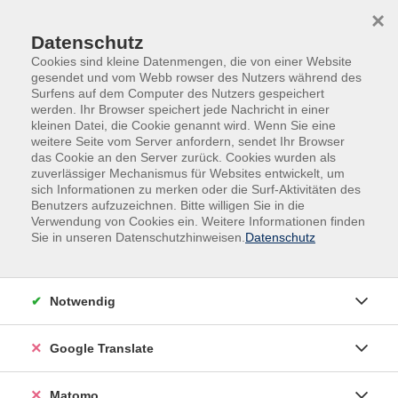
Skip to main content
Skip to page footer
×
Datenschutz
Cookies sind kleine Datenmengen, die von einer Website
gesendet und vom Webb rowser des Nutzers während des
Surfens auf dem Computer des Nutzers gespeichert
werden. Ihr Browser speichert jede Nachricht in einer
kleinen Datei, die Cookie genannt wird. Wenn Sie eine
weitere Seite vom Server anfordern, sendet Ihr Browser
das Cookie an den Server zurück. Cookies wurden als
zuverlässiger Mechanismus für Websites entwickelt, um
Kultur - Gestalten
sich Informationen zu merken oder die Surf-Aktivitäten des
Benutzers aufzuzeichnen. Bitte willigen Sie in die
Verwendung von Cookies ein. Weitere Informationen finden
Filter
Sie in unseren Datenschutzhinweisen.
Datenschutz
Notwendig
Wochentage
Tageszeiten
Google Translate
Orte
Matomo