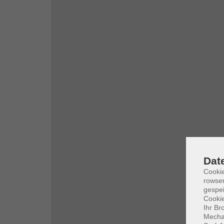
Dat
Cooki
rowse
gespei
Cookie
Ihr Br
Mechan