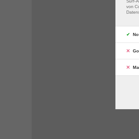
Surf-A
von Co
Daten
No
Go
Ma