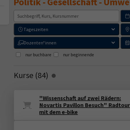
Politik - Gesellschaft - Umwe
Tageszeiten
Dozenten*innen
nur buchbare
nur beginnende
Kurse (
84
)
Loading...
"Wissenschaft auf zwei Rädern:
Novartis Pavillon Besuch" Radtou
mit dem e-bike