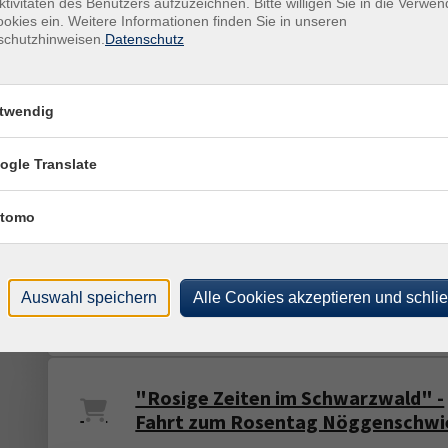
ktivitäten des Benutzers aufzuzeichnen. Bitte willigen Sie in die Verwe
okies ein. Weitere Informationen finden Sie in unseren
schutzhinweisen.
Datenschutz
Mühlenzauber in Bonndorf
Historisches Flair trifft moderne Zeiten
twendig
Mittagstisch der Herbstzeitlosen
ogle Translate
"Gemeinsam genießen"
tomo
Vom Ölzauber zur
Schwarzwaldgeschichte - ein Ausf
Auswahl speichern
Alle Cookies akzeptieren und schli
in den Simonswald
"Rosige Zeiten im Schwarzwald" -
Fahrt zum Rosentag Nöggenschwi