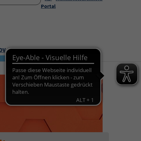
Startseite
Portal
Über uns
Service
Submenu for "Über uns"
Submenu for "Servic
EDV
Junge VHS