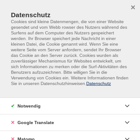
Skip to main content
Skip to page footer
×
Datenschutz
Cookies sind kleine Datenmengen, die von einer Website
gesendet und vom Webb rowser des Nutzers während des
Surfens auf dem Computer des Nutzers gespeichert
werden. Ihr Browser speichert jede Nachricht in einer
kleinen Datei, die Cookie genannt wird. Wenn Sie eine
weitere Seite vom Server anfordern, sendet Ihr Browser
das Cookie an den Server zurück. Cookies wurden als
Satzung/AGBs/Zusammenfassung
zuverlässiger Mechanismus für Websites entwickelt, um
sich Informationen zu merken oder die Surf-Aktivitäten des
Benutzers aufzuzeichnen. Bitte willigen Sie in die
Die Volkshochschule Weil am Rhein ist eine kommunale
Verwendung von Cookies ein. Weitere Informationen finden
Bildungseinrichtung, die konfessionell und parteipolitisch
Sie in unseren Datenschutzhinweisen.
Datenschutz
unabhängig ist und allen Erwachsenen, Kindern und
Jugendlichen offen steht.
Notwendig
Adresse der Geschäftsstelle
Humboldtstraße 5
Google Translate
79576 Weil am Rhein
Matomo