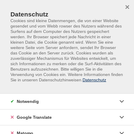
Skip to main content
Skip to page footer
×
Datenschutz
Cookies sind kleine Datenmengen, die von einer Website
gesendet und vom Webb rowser des Nutzers während des
Surfens auf dem Computer des Nutzers gespeichert
werden. Ihr Browser speichert jede Nachricht in einer
kleinen Datei, die Cookie genannt wird. Wenn Sie eine
weitere Seite vom Server anfordern, sendet Ihr Browser
das Cookie an den Server zurück. Cookies wurden als
Übersicht unserer Dozent:innen
zuverlässiger Mechanismus für Websites entwickelt, um
sich Informationen zu merken oder die Surf-Aktivitäten des
Benutzers aufzuzeichnen. Bitte willigen Sie in die
Verwendung von Cookies ein. Weitere Informationen finden
Sie in unseren Datenschutzhinweisen.
Datenschutz
Dozent:innen A-Z
Notwendig
Google Translate
Matomo