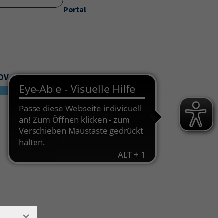
Startseite
Portal
Über uns
Service
Submenu for "Über uns"
Submenu for "Servic
EDV
Junge VHS
×