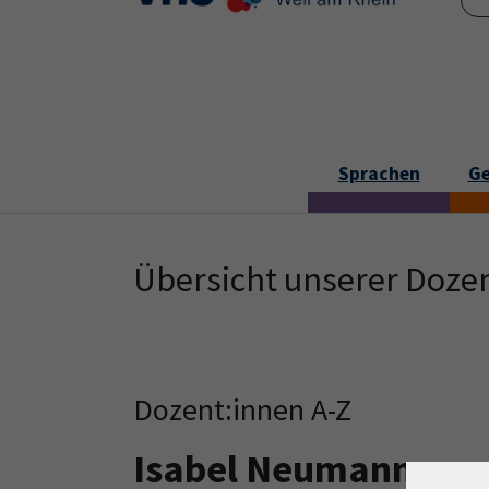
Skip to main content
Skip to page footer
Sprachen
Ge
Übersicht unserer Doze
Dozent:innen A-Z
Isabel Neumann