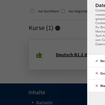
Dat
Cooki
nur buchbare
nur beginnende
rowse
gespei
Cookie
Kurse (
1
)
Loading...
Ihr Br
Mechan
Surf-A
von Co
Daten
Deutsch B1.2 dienstag
No
Go
Ma
Inhalte
Startseite