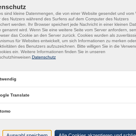
enschutz
es sind kleine Datenmengen, die von einer Website gesendet und vo
r des Nutzers während des Surfens auf dem Computer des Nutzers
chert werden. Ihr Browser speichert jede Nachricht in einer kleinen Dat
 genannt wird. Wenn Sie eine weitere Seite vom Server anfordern, se
owser das Cookie an den Server zurück. Cookies wurden als zuverlässi
ismus für Websites entwickelt, um sich Informationen zu merken oder
ktivitäten des Benutzers aufzuzeichnen. Bitte willigen Sie in die Verwe
okies ein. Weitere Informationen finden Sie in unseren
schutzhinweisen.
Datenschutz
Di .
2
Kant
s und donnerstags abends
Gymn
twendig
2.OG 
ogle Translate
tomo
Programm
V
Sprachen
H
Auswahl speichern
Alle Cookies akzeptieren und schli