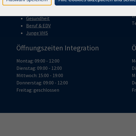
Gesellschaft
7
Kultur
v
Gesundheit
T
Beruf & EDV
Junge VHS
Öffnungszeiten Integration
Ö
Montag: 09:00 - 12:00
Mo
Dienstag: 09:00 - 12:00
Di
Mittwoch: 15:00 - 19:00
Mi
Donnerstag: 09:00 - 12:00
Do
Freitag: geschlossen
Fr