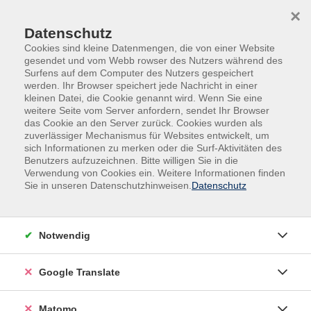
Skip to main content
Skip to page footer
×
Datenschutz
Cookies sind kleine Datenmengen, die von einer Website
gesendet und vom Webb rowser des Nutzers während des
Surfens auf dem Computer des Nutzers gespeichert
werden. Ihr Browser speichert jede Nachricht in einer
kleinen Datei, die Cookie genannt wird. Wenn Sie eine
weitere Seite vom Server anfordern, sendet Ihr Browser
das Cookie an den Server zurück. Cookies wurden als
Übersicht unserer Dozent:innen
zuverlässiger Mechanismus für Websites entwickelt, um
sich Informationen zu merken oder die Surf-Aktivitäten des
Benutzers aufzuzeichnen. Bitte willigen Sie in die
Verwendung von Cookies ein. Weitere Informationen finden
Sie in unseren Datenschutzhinweisen.
Datenschutz
Dozent:innen A-Z
Notwendig
Der Dozent konnte nicht gefunden werden.
Google Translate
Matomo