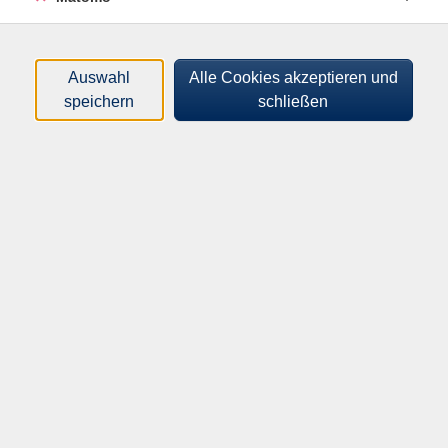
Inhalte
Startseite
Über uns
Auswahl
Alle Cookies akzeptieren und
Service
speichern
schließen
Programm
Sprachen
Gesellschaft
Kultur
Gesundheit
Beruf & EDV
Junge VHS
Volkshochschule Weil am Rhein