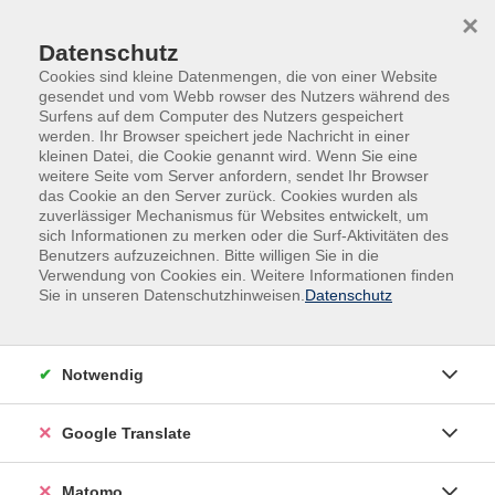
Skip to main content
Skip to page footer
×
Datenschutz
Cookies sind kleine Datenmengen, die von einer Website
gesendet und vom Webb rowser des Nutzers während des
Surfens auf dem Computer des Nutzers gespeichert
werden. Ihr Browser speichert jede Nachricht in einer
kleinen Datei, die Cookie genannt wird. Wenn Sie eine
weitere Seite vom Server anfordern, sendet Ihr Browser
das Cookie an den Server zurück. Cookies wurden als
zuverlässiger Mechanismus für Websites entwickelt, um
sich Informationen zu merken oder die Surf-Aktivitäten des
Kurse nach Themen
Benutzers aufzuzeichnen. Bitte willigen Sie in die
Verwendung von Cookies ein. Weitere Informationen finden
Sie in unseren Datenschutzhinweisen.
Datenschutz
Loading...
Filter
Notwendig
Google Translate
Wochentage
Matomo