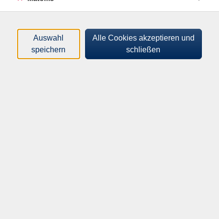
Tageszeiten
Orte
Auswahl
Alle Cookies akzeptieren und
speichern
schließen
Dozenten*innen
Zeitraum
nur buchbare
nur beginnende
Loading...
Kurse (
0
)
Sortierung