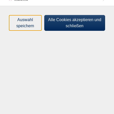
Tageszeiten
Orte
Auswahl
Alle Cookies akzeptieren und
speichern
schließen
Dozenten*innen
Zeitraum
nur buchbare
nur beginnende
Loading...
Kurse (
0
)
Sortierung