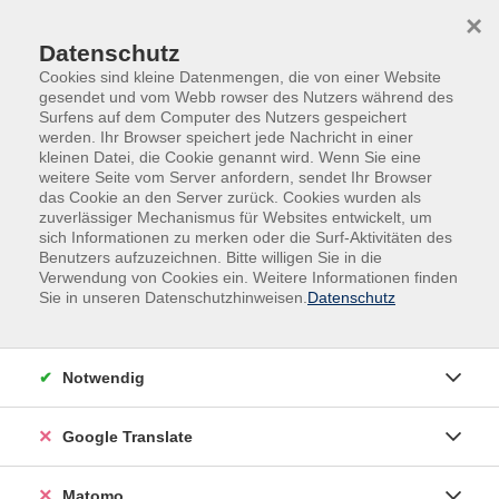
Skip to main content
Skip to page footer
×
Datenschutz
Cookies sind kleine Datenmengen, die von einer Website
gesendet und vom Webb rowser des Nutzers während des
Surfens auf dem Computer des Nutzers gespeichert
werden. Ihr Browser speichert jede Nachricht in einer
kleinen Datei, die Cookie genannt wird. Wenn Sie eine
weitere Seite vom Server anfordern, sendet Ihr Browser
das Cookie an den Server zurück. Cookies wurden als
zuverlässiger Mechanismus für Websites entwickelt, um
sich Informationen zu merken oder die Surf-Aktivitäten des
Kurse nach Themen
Benutzers aufzuzeichnen. Bitte willigen Sie in die
Verwendung von Cookies ein. Weitere Informationen finden
Sie in unseren Datenschutzhinweisen.
Datenschutz
Loading...
Filter
Notwendig
Google Translate
Wochentage
Matomo