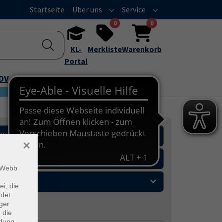
Startseite
Über uns
Service
Submenu for "Über uns"
Submenu for "Servic
0
0
KL-
Merkliste
Warenkorb
Portal
EDV
Junge VHS
Wochentage
×
Orte
m Webb
Zeitraum
ei, die
ndet
ger
 die
ndung