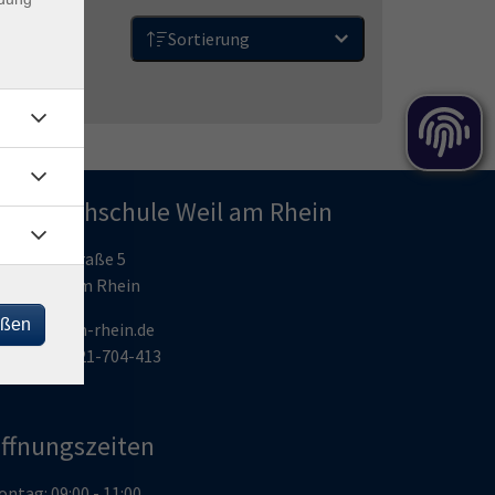
Sortierung
olkshochschule Weil am Rhein
umboldtstraße 5
9576 Weil am Rhein
eßen
hs@weil-am-rhein.de
elefon: 07621-704-413
ffnungszeiten
ntag: 09:00 - 11:00