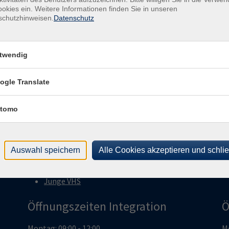
okies ein. Weitere Informationen finden Sie in unseren
Kurse (
0
)
Loading...
schutzhinweisen.
Datenschutz
twendig
ogle Translate
Programm
V
tomo
Sprachen
H
Gesellschaft
7
Kultur
Auswahl speichern
Alle Cookies akzeptieren und schli
v
Gesundheit
T
Beruf & EDV
Junge VHS
Öffnungszeiten Integration
Ö
Montag: 09:00 - 12:00
Mo