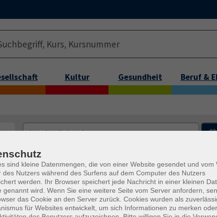
sellschaft
Kultur
Gesundheit
Beruf & 
enschutz
Tageszeiten
es sind kleine Datenmengen, die von einer Website gesendet und vo
r des Nutzers während des Surfens auf dem Computer des Nutzers
Dozenten*innen
chert werden. Ihr Browser speichert jede Nachricht in einer kleinen Dat
 genannt wird. Wenn Sie eine weitere Seite vom Server anfordern, se
nur buchbare
nur beginnende
owser das Cookie an den Server zurück. Cookies wurden als zuverlässi
ismus für Websites entwickelt, um sich Informationen zu merken oder
ktivitäten des Benutzers aufzuzeichnen. Bitte willigen Sie in die Verwe