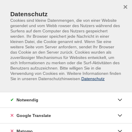
Skip to main content
Skip to page footer
×
Datenschutz
Cookies sind kleine Datenmengen, die von einer Website
gesendet und vom Webb rowser des Nutzers während des
Surfens auf dem Computer des Nutzers gespeichert
werden. Ihr Browser speichert jede Nachricht in einer
kleinen Datei, die Cookie genannt wird. Wenn Sie eine
weitere Seite vom Server anfordern, sendet Ihr Browser
das Cookie an den Server zurück. Cookies wurden als
zuverlässiger Mechanismus für Websites entwickelt, um
sich Informationen zu merken oder die Surf-Aktivitäten des
Benutzers aufzuzeichnen. Bitte willigen Sie in die
Verwendung von Cookies ein. Weitere Informationen finden
Sie in unseren Datenschutzhinweisen.
Datenschutz
Politik - Gesellschaft - Umwelt
Die Herbstzeitlosen
Notwendig
Führung Dreiländermuseum Lörrach
Expertenführung durch den Fotografen Martin
Google Translate
Schulte-Kellinghaus durch das Dreiländermuseum
Lörrach. Über 300 Fotos seiner Arbeit dokumentieren
Matomo