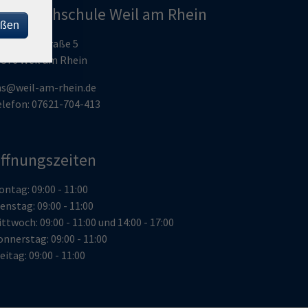
olkshochschule Weil am Rhein
eßen
umboldtstraße 5
9576 Weil am Rhein
hs@weil-am-rhein.de
elefon: 07621-704-413
ffnungszeiten
ntag: 09:00 - 11:00
enstag: 09:00 - 11:00
ttwoch: 09:00 - 11:00 und 14:00 - 17:00
nnerstag: 09:00 - 11:00
eitag: 09:00 - 11:00