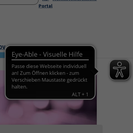
Startseite
Portal
Über uns
Service
Submenu for "Über uns"
Submenu for "Servic
EDV
Junge VHS