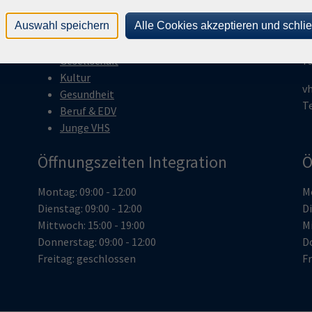
Programm
V
Auswahl speichern
Alle Cookies akzeptieren und schli
Sprachen
H
Gesellschaft
7
Kultur
v
Gesundheit
T
Beruf & EDV
Junge VHS
Öffnungszeiten Integration
Ö
Montag: 09:00 - 12:00
Mo
Dienstag: 09:00 - 12:00
Di
Mittwoch: 15:00 - 19:00
Mi
Donnerstag: 09:00 - 12:00
Do
Freitag: geschlossen
Fr