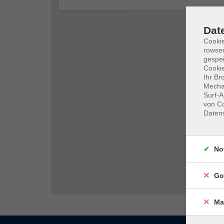
Dat
Cooki
rowse
gespei
Cookie
Ihr Br
Mechan
Surf-A
von Co
Daten
No
Go
Ma