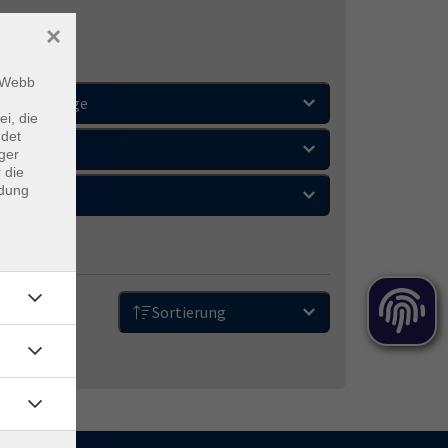
×
m Webb
Wochentage
ei, die
ndet
Orte
ger
 die
ndung
Zeitraum
Sortierung