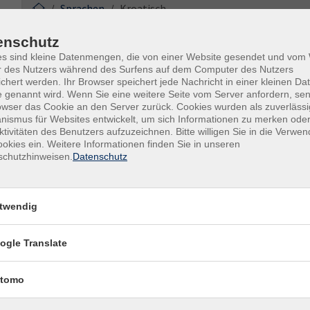
Sprachen
Kroatisch
Kroatisch
enschutz
es sind kleine Datenmengen, die von einer Website gesendet und vo
r des Nutzers während des Surfens auf dem Computer des Nutzers
chert werden. Ihr Browser speichert jede Nachricht in einer kleinen Dat
 genannt wird. Wenn Sie eine weitere Seite vom Server anfordern, se
Tageszeiten
owser das Cookie an den Server zurück. Cookies wurden als zuverlässi
ismus für Websites entwickelt, um sich Informationen zu merken oder
ktivitäten des Benutzers aufzuzeichnen. Bitte willigen Sie in die Verwe
Dozenten*innen
okies ein. Weitere Informationen finden Sie in unseren
schutzhinweisen.
Datenschutz
nur buchbare
nur beginnende
Kurse (
0
)
twendig
Loading...
ogle Translate
tomo