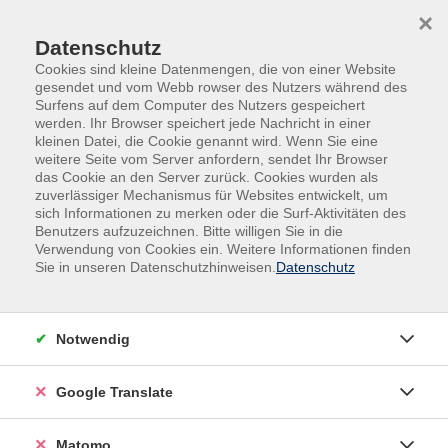
Skip to main content
Skip to page footer
×
Datenschutz
Cookies sind kleine Datenmengen, die von einer Website
gesendet und vom Webb rowser des Nutzers während des
Surfens auf dem Computer des Nutzers gespeichert
werden. Ihr Browser speichert jede Nachricht in einer
kleinen Datei, die Cookie genannt wird. Wenn Sie eine
weitere Seite vom Server anfordern, sendet Ihr Browser
das Cookie an den Server zurück. Cookies wurden als
zuverlässiger Mechanismus für Websites entwickelt, um
sich Informationen zu merken oder die Surf-Aktivitäten des
Politik - Gesellschaft - Umwelt
Benutzers aufzuzeichnen. Bitte willigen Sie in die
Pädagogik - Erziehung - Familie
Verwendung von Cookies ein. Weitere Informationen finden
Sie in unseren Datenschutzhinweisen.
Datenschutz
Pädagogik - Erziehung - Familie
Filter
Notwendig
Google Translate
Wochentage
Matomo