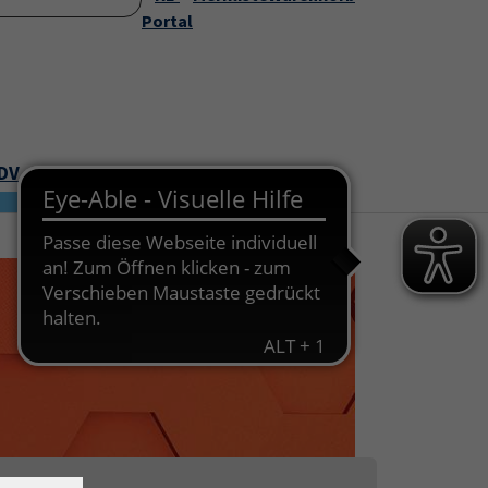
Startseite
Portal
Über uns
Service
Submenu for "Über uns"
Submenu for "Servic
EDV
Junge VHS