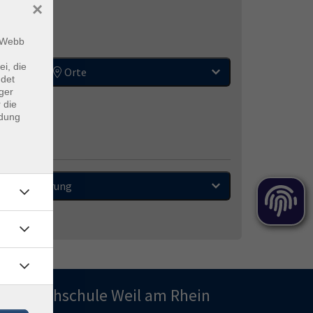
×
m Webb
ei, die
Orte
ndet
ger
 die
ndung
Sortierung
olkshochschule Weil am Rhein