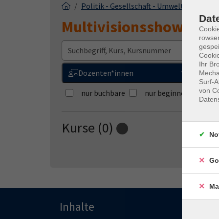
Politik - Gesellschaft - Umwelt
Multiv
Dat
Multivisionsshows
Cooki
rowse
gespei
W
Cookie
Ihr Br
Dozenten*innen
Z
Mechan
Surf-A
von Co
nur buchbare
nur beginnende
Daten
Kurse (
0
)
Loading...
No
Go
Ma
Inhalte