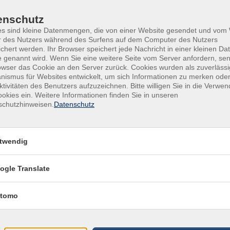
isionsshows
enschutz
es sind kleine Datenmengen, die von einer Website gesendet und vo
r des Nutzers während des Surfens auf dem Computer des Nutzers
chert werden. Ihr Browser speichert jede Nachricht in einer kleinen Dat
ochentage
Tageszeiten
 genannt wird. Wenn Sie eine weitere Seite vom Server anfordern, se
owser das Cookie an den Server zurück. Cookies wurden als zuverlässi
eitraum
ismus für Websites entwickelt, um sich Informationen zu merken oder
ktivitäten des Benutzers aufzuzeichnen. Bitte willigen Sie in die Verwe
okies ein. Weitere Informationen finden Sie in unseren
schutzhinweisen.
Datenschutz
twendig
ogle Translate
tomo
Programm
V