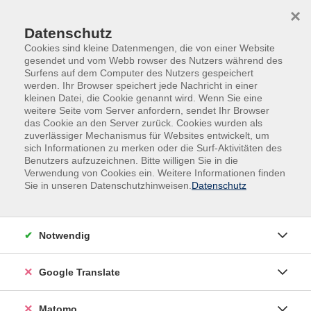
Skip to main content
Skip to page footer
×
Datenschutz
Cookies sind kleine Datenmengen, die von einer Website
gesendet und vom Webb rowser des Nutzers während des
Surfens auf dem Computer des Nutzers gespeichert
werden. Ihr Browser speichert jede Nachricht in einer
kleinen Datei, die Cookie genannt wird. Wenn Sie eine
weitere Seite vom Server anfordern, sendet Ihr Browser
das Cookie an den Server zurück. Cookies wurden als
zuverlässiger Mechanismus für Websites entwickelt, um
sich Informationen zu merken oder die Surf-Aktivitäten des
Kultur - Gestalten
Kunst- und Kulturgeschichte
Benutzers aufzuzeichnen. Bitte willigen Sie in die
Verwendung von Cookies ein. Weitere Informationen finden
Kunst- und Kulturgeschichte
Sie in unseren Datenschutzhinweisen.
Datenschutz
Filter
Notwendig
Google Translate
Wochentage
Tageszeiten
Matomo