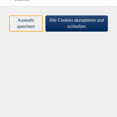
Orte
Auswahl
Alle Cookies akzeptieren und
Dozenten*innen
speichern
schließen
Zeitraum
nur buchbare
nur beginnende
Kurse (
0
)
Loading...
Sortierung
Inhalte