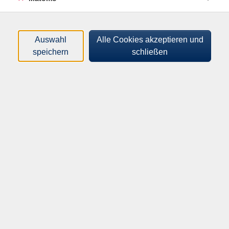
Tageszeiten
Orte
Auswahl
Alle Cookies akzeptieren und
speichern
schließen
Dozenten*innen
Zeitraum
nur buchbare
nur beginnende
Loading...
Kurse (
4
)
Sortierung
Webinar - gesund und digital -
Können Algorithmen heilen?
Chancen, Risiken und Grenzen