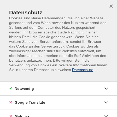
Skip to main content
Skip to page footer
×
Datenschutz
Cookies sind kleine Datenmengen, die von einer Website
gesendet und vom Webb rowser des Nutzers während des
Surfens auf dem Computer des Nutzers gespeichert
werden. Ihr Browser speichert jede Nachricht in einer
kleinen Datei, die Cookie genannt wird. Wenn Sie eine
weitere Seite vom Server anfordern, sendet Ihr Browser
das Cookie an den Server zurück. Cookies wurden als
zuverlässiger Mechanismus für Websites entwickelt, um
sich Informationen zu merken oder die Surf-Aktivitäten des
Gesundheit
Prävention - Krankheit - Gesundheit
Benutzers aufzuzeichnen. Bitte willigen Sie in die
Verwendung von Cookies ein. Weitere Informationen finden
Prävention - Krankheit -
Sie in unseren Datenschutzhinweisen.
Datenschutz
Gesundheit
Filter
Notwendig
Google Translate
Wochentage
Matomo