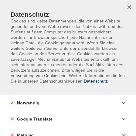
Skip to main content
Skip to page footer
×
Datenschutz
Cookies sind kleine Datenmengen, die von einer Website
gesendet und vom Webb rowser des Nutzers während des
Surfens auf dem Computer des Nutzers gespeichert
werden. Ihr Browser speichert jede Nachricht in einer
kleinen Datei, die Cookie genannt wird. Wenn Sie eine
weitere Seite vom Server anfordern, sendet Ihr Browser
das Cookie an den Server zurück. Cookies wurden als
zuverlässiger Mechanismus für Websites entwickelt, um
sich Informationen zu merken oder die Surf-Aktivitäten des
Kurse nach Themen
Benutzers aufzuzeichnen. Bitte willigen Sie in die
Verwendung von Cookies ein. Weitere Informationen finden
Sie in unseren Datenschutzhinweisen.
Datenschutz
Loading...
Filter
Notwendig
Google Translate
Wochentage
Matomo